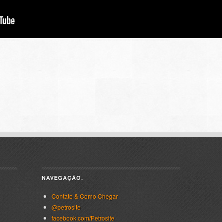
NAVEGAÇÃO.
Contato & Como Chegar
@petrosite
facebook.com/Petrosite